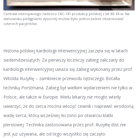
Centrala intensywnego nadzoru CAC-141 produkcji polskiej z lat 80. XX w. Na
stanowisku pielęgniarki dyżurnej można było jednocześnie obserwować
czterech pacjentów.
Historia polskiej kardiologii interwencyjnej zaczęła się w latach
siedemdziesiątych. Za pierwszy leczniczy zabieg zaliczany do
kardiologii interwencyjnej uważa się zabieg wykonany przez prof.
Witolda Ruzyłłę – zamkniecie przewodu tętniczego Botalla
techniką Porstmana. Zabieg był wielkim wydarzeniem nie tylko w
Polsce, ale także w Europie. Wielu lekarzy nie mogło wtedy
uwierzyć, że do serca można włożyć cewnik i naprawić wrodzoną
wadę serca, którą wcześniej leczono po otwarciu klatki
piersiowej. Technika zastosowana przez prof. Ruzyłłę dziś nie
jest już używana, ale od tego wszystko się zaczęło.