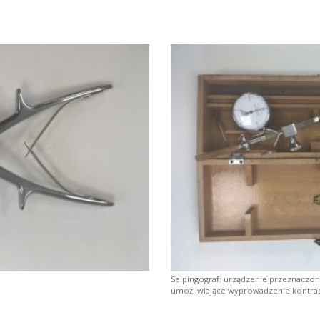
Salpingograf: urządzenie przeznaczon
umożliwiające wyprowadzenie kontras