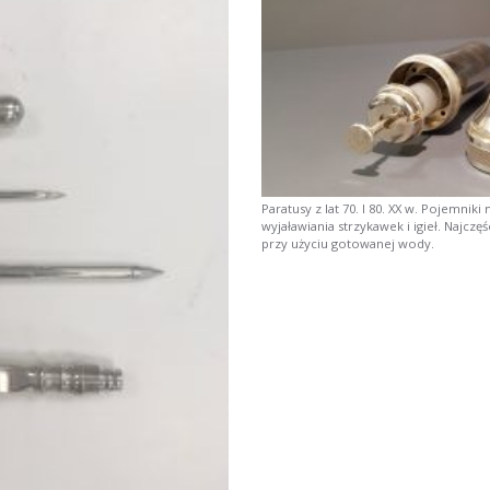
Paratusy z lat 70. I 80. XX w. Pojemni
wyjaławiania strzykawek i igieł. Najczę
przy użyciu gotowanej wody.