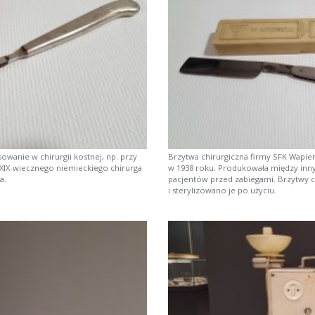
owanie w chirurgii kostnej, np. przy
Brzytwa chirurgiczna firmy SFK Wapien
 XIX-wiecznego niemieckiego chirurga
w 1938 roku. Produkowała między inn
a.
pacjentów przed zabiegami. Brzytwy ch
i sterylizowano je po użyciu.