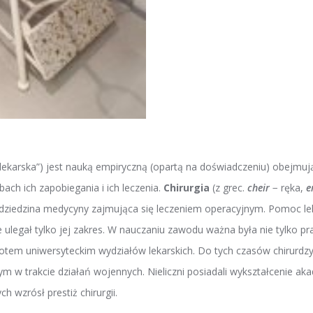
lekarska”) jest nauką empiryczną (opartą na doświadczeniu) obejmują
ch ich zapobiegania i ich leczenia.
Chirurgia
(z grec.
cheir
− ręka,
e
dziedzina medycyny zajmująca się leczeniem operacyjnym. Pomoc leka
 ulegał tylko jej zakres. W nauczaniu zawodu ważna była nie tylko prak
miotem uniwersyteckim wydziałów lekarskich. Do tych czasów chirurdz
ym w trakcie działań wojennych. Nieliczni posiadali wykształcenie a
ch wzrósł prestiż chirurgii.