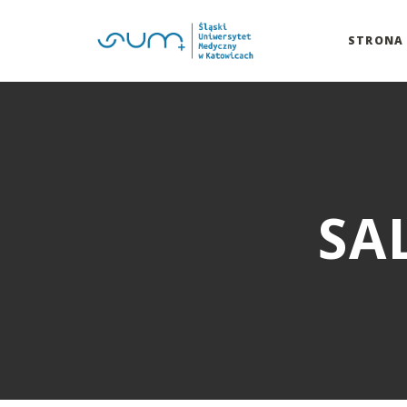
STRONA
SA