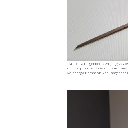
Piła kostna Langenbecka znajduję zastos
amputacji palców. Nazwano ją na cześć
wojennego Bernharda von Langenbeck