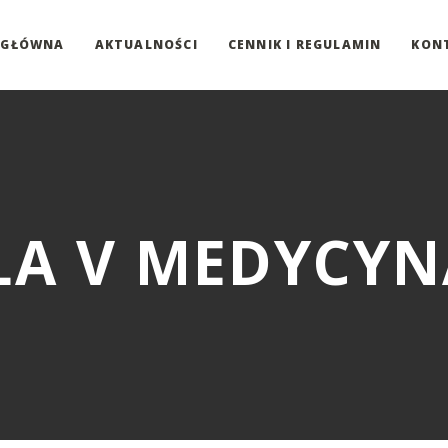
 GŁÓWNA
AKTUALNOŚCI
CENNIK I REGULAMIN
KON
LA V MEDYCYNA