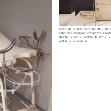
Defibrylator przenośny produkcji holen
służy do przywracania właściwej czynn
migotania komór. Migotanie komór o
zatrzymania krążenia.