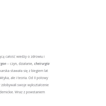
cą całość wiedzy o zdrowiu i
rgon
– czyn, działanie,
cheirurgia
rska stawała się z biegiem lat
tyka, ale i teoria. Od II połowy
y zdobywali swoje wykształcenie
kademickie. Wraz z powstaniem